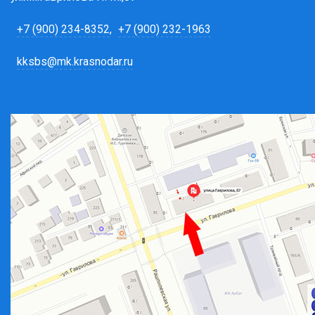
+7 (900) 234-8352
,
+7 (900) 232-1963
kksbs@mk.krasnodar.ru