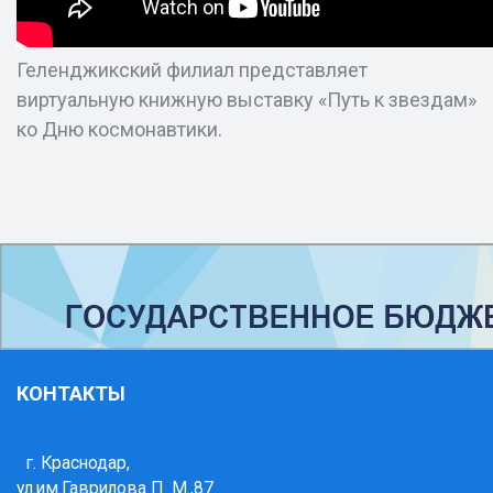
Геленджикский филиал представляет
виртуальную книжную выставку «Путь к звездам»
ко Дню космонавтики.
КОНТАКТЫ
г. Краснодар,
ул.им.Гаврилова П. М.,87