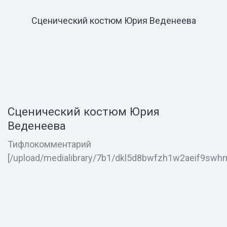
Сценический костюм Юрия Веденеева
Сценический костюм Юрия
Веденеева
Тифлокомментарий
[/upload/medialibrary/7b1/dkl5d8bwfzh1w2aeif9sw