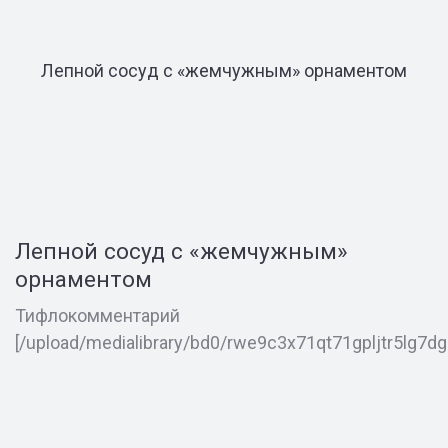
Лепной сосуд с «жемчужным» орнаментом
Лепной сосуд с «жемчужным»
орнаментом
Тифлокомментарий
[/upload/medialibrary/bd0/rwe9c3x71qt71gpljtr5lg7