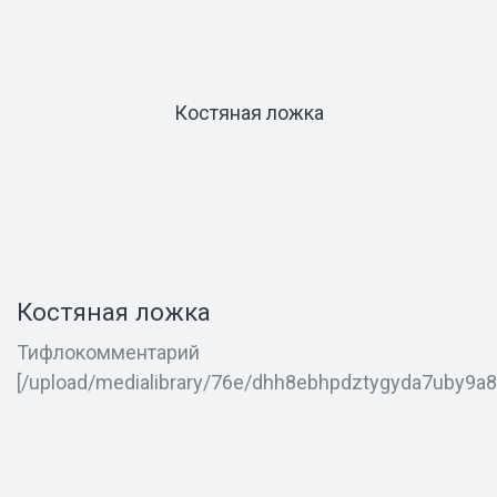
Костяная ложка
Костяная ложка
Тифлокомментарий
[/upload/medialibrary/76e/dhh8ebhpdztygyda7uby9a