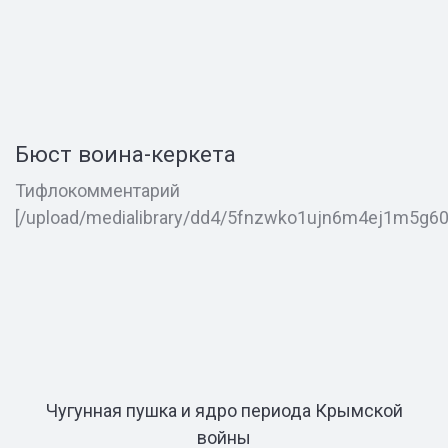
Бюст воина-керкета
Тифлокомментарий
[/upload/medialibrary/dd4/5fnzwko1ujn6m4ej1m5g
Чугунная пушка и ядро периода Крымской
войны