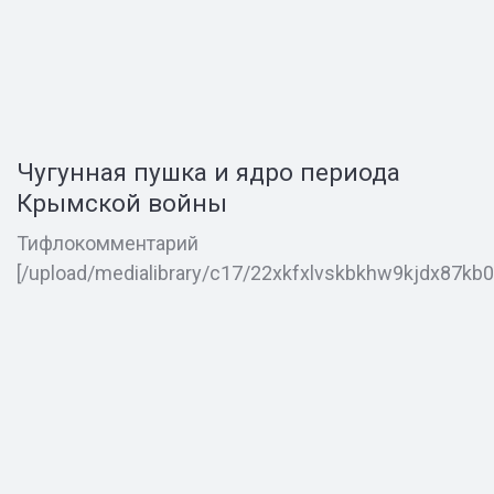
Чугунная пушка и ядро периода
Крымской войны
Тифлокомментарий
[/upload/medialibrary/c17/22xkfxlvskbkhw9kjdx87kb