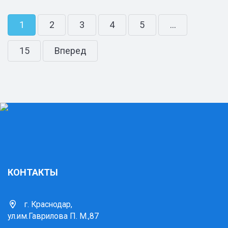
1
2
3
4
5
...
15
Вперед
КОНТАКТЫ
г. Краснодар,
ул.им.Гаврилова П. М.,87