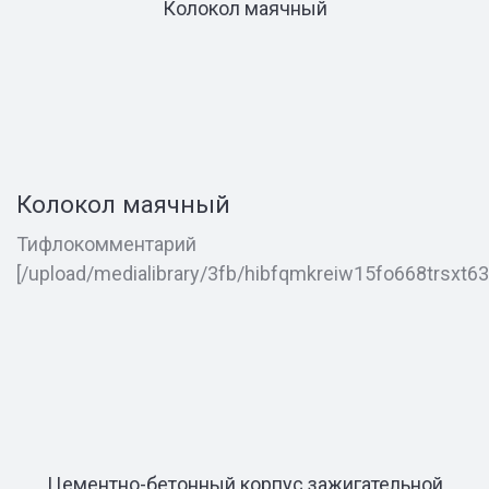
Колокол маячный
Колокол маячный
Тифлокомментарий
[/upload/medialibrary/3fb/hibfqmkreiw15fo668trsxt6
Цементно-бетонный корпус зажигательной