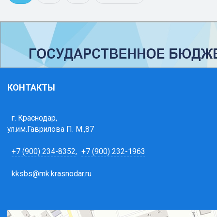
КОНТАКТЫ
г. Краснодар,
ул.им.Гаврилова П. М.,87
+7 (900) 234-8352
,
+7 (900) 232-1963
kksbs@mk.krasnodar.ru