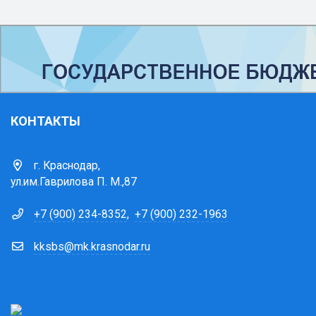
КОНТАКТЫ
г. Краснодар,
ул.им.Гаврилова П. М.,87
+7 (900) 234-8352
,
+7 (900) 232-1963
kksbs@mk.krasnodar.ru