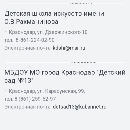
искусств
имени
Детская школа искусств имени
С.В.Рахманинова
С.В.Рахманинова
г. Краснодар, ул. Дзержинского 10
МБДОУ
тел.: 8-861-224-02-90
МО
Электронная почта:
kdshi@mail.ru
город
Краснодар
"Детский
МБДОУ МО город Краснодар "Детский
сад
сад №13"
№13"
г. Краснодар, ул. Карасунская, 99,
тел. 8 (861) 259-52-97
Электронная почта:
detsad13@kubannet.ru
ГБУК
«Краснодарский
краевой