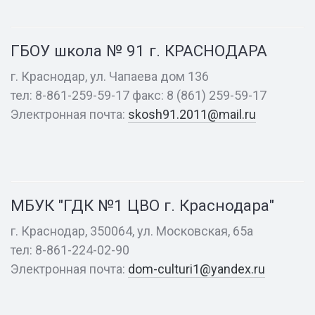
№
91
ГБОУ школа № 91 г. КРАСНОДАРА
г.
КРАСНОДАРА
г. Краснодар, ул. Чапаева дом 136
тел: 8-861-259-59-17 факс: 8 (861) 259-59-17
Электронная почта:
skosh91.2011@mail.ru
МБУК
"ГДК
№1
ЦВО
МБУК "ГДК №1 ЦВО г. Краснодара"
г.
Краснодара"
г. Краснодар, 350064, ул. Московская, 65а
тел: 8-861-224-02-90
Электронная почта:
dom-culturi1@yandex.ru
Детская
школа