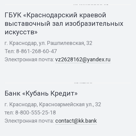
выставочный
зал
ГБУК «Краснодарский краевой
изобразительных
выставочный зал изобразительных
искусств»
искусств»
г. Краснодар, ул. Рашпилевская, 32
Тел: 8-861-268-60-47
Электронная почта:
vz2628162@yandex.ru
Банк
«Кубань
Кредит»
Банк «Кубань Кредит»
г. Краснодар, Красноармейская ул., 32
тел: 8-800-555-25-18
Электронная почта:
contact@kk.bank