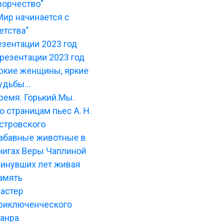
ворчество"
Мир начинается с
етства"
зентации 2023 год
резентации 2023 год
ркие женщины, яркие
удьбы...
ремя. Горький.Мы.
о страницам пьес А. Н.
стровского
абавные животные в
нигах Веры Чаплиной
инувших лет живая
амять
астер
риключенческого
анра