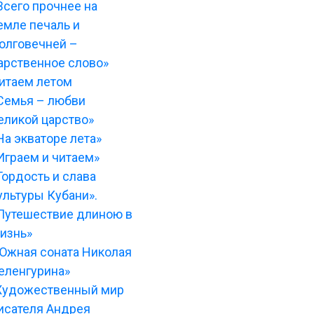
Всего прочнее на
емле печаль и
олговечней –
арственное слово»
итаем летом
Семья – любви
еликой царство»
На экваторе лета»
Играем и читаем»
Гордость и слава
ультуры Кубани».
Путешествие длиною в
изнь»
Южная соната Николая
еленгурина»
Художественный мир
исателя Андрея