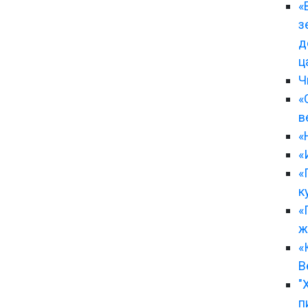
«
з
д
ц
Ч
«
в
«
«
«
к
«
ж
«
В
"
п