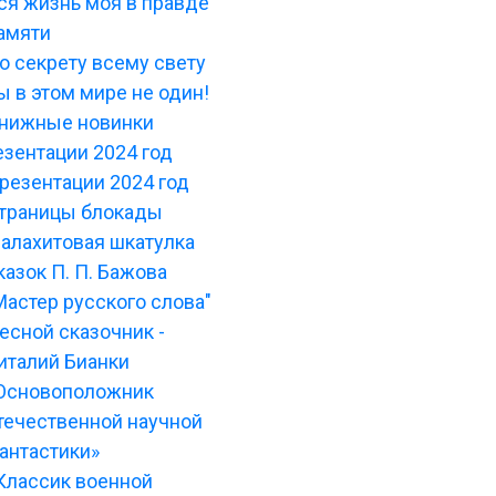
ся жизнь моя в правде
амяти
о секрету всему свету
ы в этом мире не один!
нижные новинки
зентации 2024 год
резентации 2024 год
траницы блокады
алахитовая шкатулка
казок П. П. Бажова
Мастер русского слова"
есной сказочник -
италий Бианки
Основоположник
течественной научной
антастики»
Классик военной