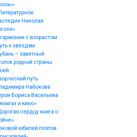
розы»
Литературное
аследие Николая
оголя»
 гармонии с возрастом
уть к звездам
убань – заветный
голок родной страны
оей
ворческий путь
ладимира Набокова
ерои Бориса Васильева
 книгах и кино»
Дорогая сердцу книга о
ойне».
ековой юбилей поэтов
 писателей-