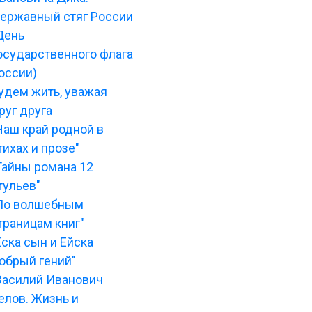
ержавный стяг России
День
осударственного флага
оссии)
удем жить, уважая
руг друга
Наш край родной в
тихах и прозе"
Тайны романа 12
тульев"
По волшебным
траницам книг"
Еска сын и Ейска
обрый гений"
Василий Иванович
елов. Жизнь и