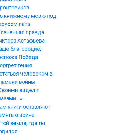
ронтовиков
о книжному морю под
арусом лета
изненная правда
иктора Астафьева
аше благородие,
оспожа Победа
ортрет гения
статься человеком в
ламени войны
Своими видел я
лазами…»
ам книги оставляют
амять о войне
 той земле, где ты
одился