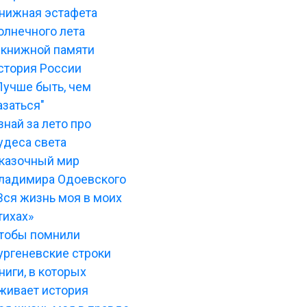
нижная эстафета
олнечного лета
 книжной памяти
стория России
Лучше быть, чем
азаться"
знай за лето про
удеса света
казочный мир
ладимира Одоевского
Вся жизнь моя в моих
тихах»
тобы помнили
ургеневские строки
ниги, в которых
живает история