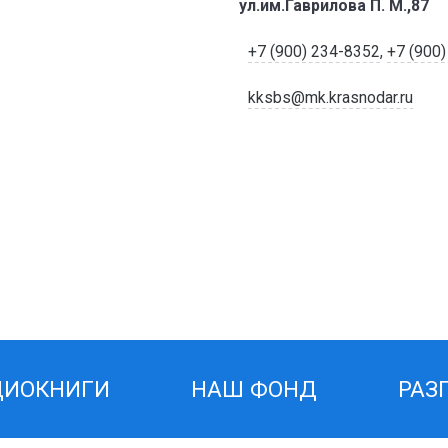
ул.им.Гаврилова П. М.,87
+7 (900) 234-8352
,
+7 (900
kksbs@mk.krasnodar.ru
ДИОКНИГИ
НАШ ФОНД
РАЗ