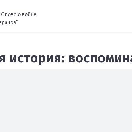
Слово о войне
еранов"
я история: воспомин