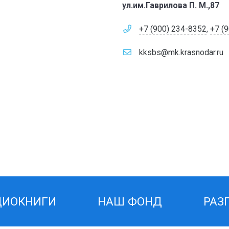
ул.им.Гаврилова П. М.,87
+7 (900) 234-8352
,
+7 (
kksbs@mk.krasnodar.ru
ДИОКНИГИ
НАШ ФОНД
РАЗ