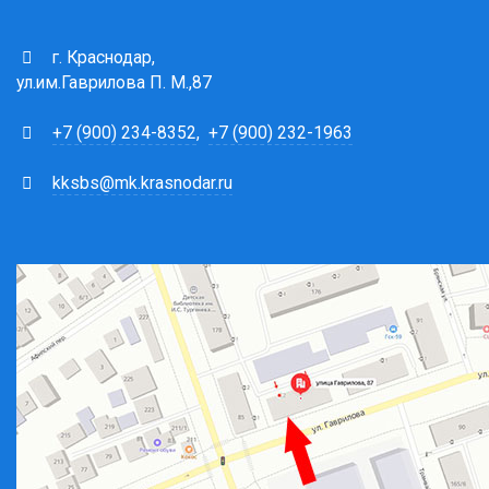
г. Краснодар,
ул.им.Гаврилова П. М.,87
+7 (900) 234-8352
,
+7 (900) 232-1963
kksbs@mk.krasnodar.ru