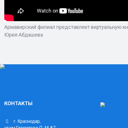
Армавирский филиал представляет виртуальную кн
Юрия Абдашева
КОНТАКТЫ
г. Краснодар,
ул.им.Гаврилова П. М.,87