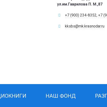
ул.им.Гаврилова П. М.,87
+7 (900) 234-8352
,
+7 (
kksbs@mk.krasnodar.ru
ДИОКНИГИ
НАШ ФОНД
РАЗ