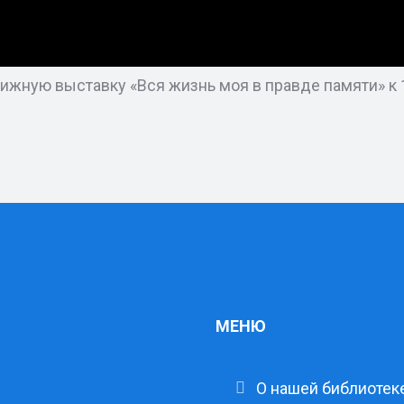
ижную выставку «Вся жизнь моя в правде памяти» к 
МЕНЮ
О нашей библиотек