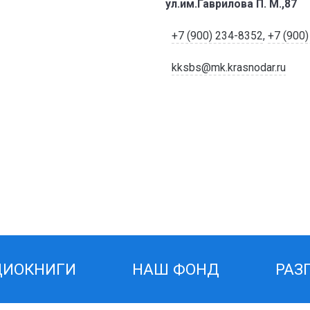
ул.им.Гаврилова П. М.,87
+7 (900) 234-8352
,
+7 (900
kksbs@mk.krasnodar.ru
ДИОКНИГИ
НАШ ФОНД
РАЗ