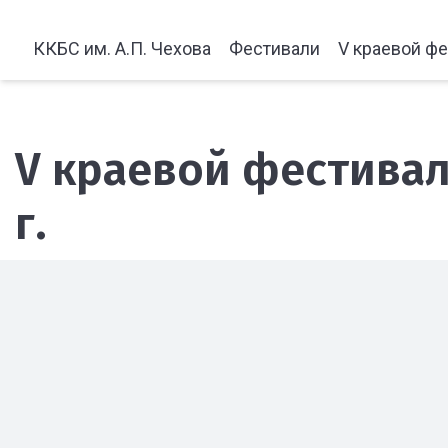
ККБС им. А.П. Чехова
Фестивали
V краевой ф
V краевой фестива
г.